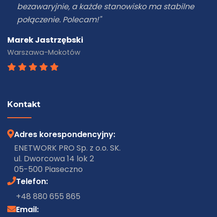
rewelacyjna, a system działa stabilnie. Świetna
robota!"
Katarzyna Lipińska
Piaseczno
Kontakt
Adres korespondencyjny:
ENETWORK PRO Sp. z o.o. SK.
ul. Dworcowa 14 lok 2
05-500 Piaseczno
Telefon:
+48 880 655 865
Email: