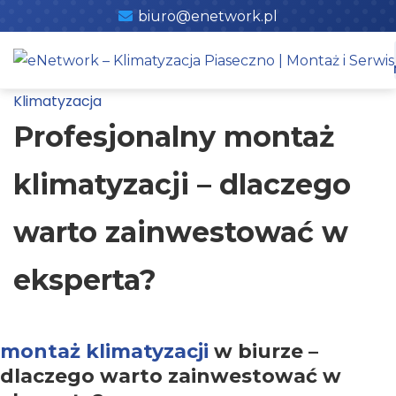
Skip
biuro@enetwork.pl
to
content
Klimatyzacja
Profesjonalny montaż
klimatyzacji – dlaczego
warto zainwestować w
eksperta?
montaż klimatyzacji
w biurze –
dlaczego warto zainwestować w