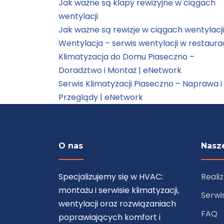
Jak ważne są klapy rewizyjne w ciągach
wentylacji
Jak ważne są rewizje w ciągach wentylacji
Wentylacja – serwis wentylacji w restaurac
Klimatyzacja do Domu Piaseczno –
Doradztwo i Montaż | eNetwork
Serwis Klimatyzacji Piaseczno – Naprawa i
Przeglądy | eNetwork
O nas
Nasze
Specjalizujemy się w HVAC:
Reali
montażu i serwisie klimatyzacji,
Serwi
wentylacji oraz rozwiązaniach
FAQ
poprawiających komfort i