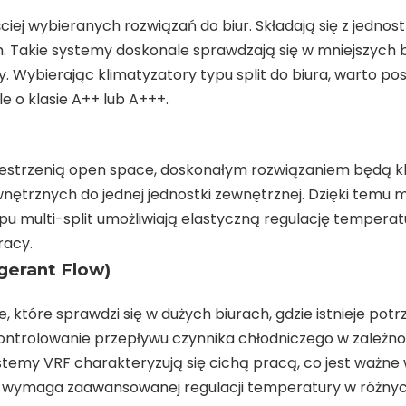
ciej wybieranych rozwiązań do biur. Składają się z jednos
 Takie systemy doskonale sprawdzają się w mniejszych b
 Wybierając klimatyzatory typu split do biura, warto po
e o klasie A++ lub A+++.
zestrzenią open space, doskonałym rozwiązaniem będą kli
wnętrznych do jednej jednostki zewnętrznej. Dzięki tem
ypu multi-split umożliwiają elastyczną regulację tempera
racy.
gerant Flow)
 które sprawdzi się w dużych biurach, gdzie istnieje potr
ontrolowanie przepływu czynnika chłodniczego w zależno
my VRF charakteryzują się cichą pracą, co jest ważne w b
ro wymaga zaawansowanej regulacji temperatury w różnyc