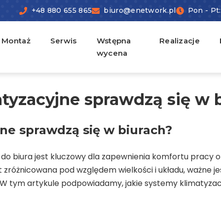
+48 880 655 865
biuro@enetwork.pl
Pon - Pt:
Montaż
Serwis
Wstępna
Realizacje
wycena
atyzacyjne sprawdzą się w 
jne sprawdzą się w biurach?
o biura jest kluczowy dla zapewnienia komfortu pracy o
t zróżnicowana pod względem wielkości i układu, ważne je
 tym artykule podpowiadamy, jakie systemy klimatyzacyj