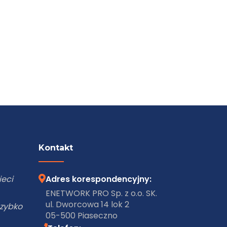
Kontakt
ork
Adres korespondencyjny:
 w
ENETWORK PRO Sp. z o.o. SK.
ul. Dworcowa 14 lok 2
05-500 Piaseczno
, a