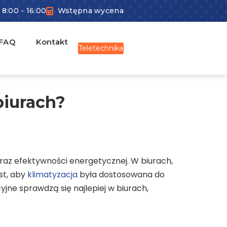
 8:00 - 16:00
Wstępna wycena
FAQ
Kontakt
Teletechnika
biurach?
raz efektywności energetycznej. W biurach,
st, aby
klimatyzacja
była dostosowana do
ne sprawdzą się najlepiej w biurach,