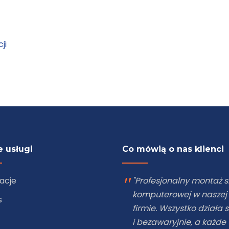
ji
 usługi
Co mówią o nas klienci
zacje
"Zleciliśmy firmie eNetw
montaż kamer Hikvision
s
naszym sklepie. Jakość
obrazu jest rewelacyjna