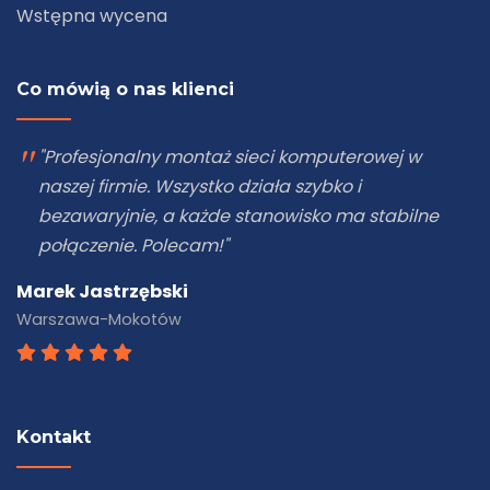
Wstępna wycena
Co mówią o nas klienci
"Zleciliśmy firmie eNetwork montaż kamer
Hikvision w naszym sklepie. Jakość obrazu jest
rewelacyjna, a system działa stabilnie. Świetna
robota!"
Katarzyna Lipińska
Piaseczno
Kontakt