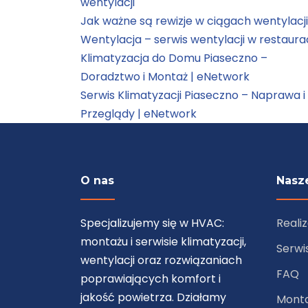
wentylacji
Jak ważne są rewizje w ciągach wentylacji
Wentylacja – serwis wentylacji w restaurac
Klimatyzacja do Domu Piaseczno –
Doradztwo i Montaż | eNetwork
Serwis Klimatyzacji Piaseczno – Naprawa i
Przeglądy | eNetwork
O nas
Nasze
Specjalizujemy się w HVAC:
Reali
montażu i serwisie klimatyzacji,
Serwi
wentylacji oraz rozwiązaniach
FAQ
poprawiających komfort i
jakość powietrza. Działamy
Mont