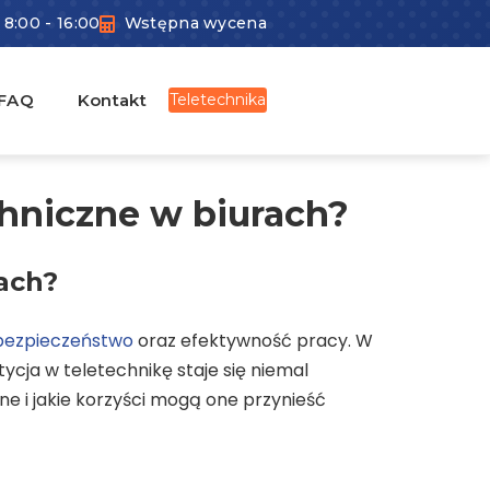
 8:00 - 16:00
Wstępna wycena
FAQ
Kontakt
Teletechnika
hniczne w biurach?
ach?
bezpieczeństwo
oraz efektywność pracy. W
ycja w teletechnikę staje się niemal
e i jakie korzyści mogą one przynieść