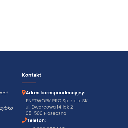
Kontakt
ork
Adres korespondencyjny:
 w
ENETWORK PRO Sp. z o.o. SK.
ul. Dworcowa 14 lok 2
05-500 Piaseczno
, a
Telefon: