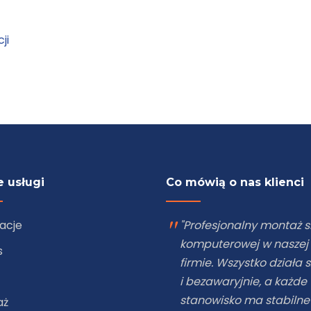
ji
 usługi
Co mówią o nas klienci
zacje
"Zleciliśmy firmie eNetw
montaż kamer Hikvision
s
naszym sklepie. Jakość
obrazu jest rewelacyjna
system działa stabilnie.
aż