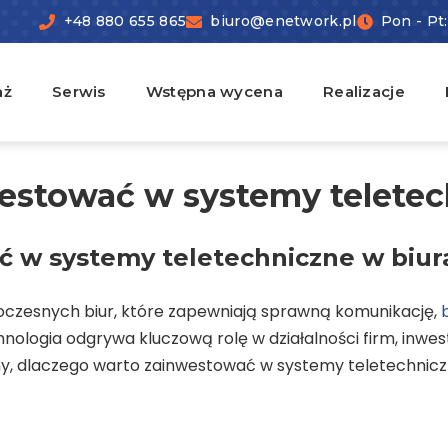
+48 880 655 865
biuro@enetwork.pl
Pon - Pt:
aż
Serwis
Wstępna wycena
Realizacje
estować w systemy teletec
ć w systemy teletechniczne w biur
czesnych biur, które zapewniają sprawną komunikację,
nologia odgrywa kluczową rolę w działalności firm, inwest
y, dlaczego warto zainwestować w systemy teletechniczn