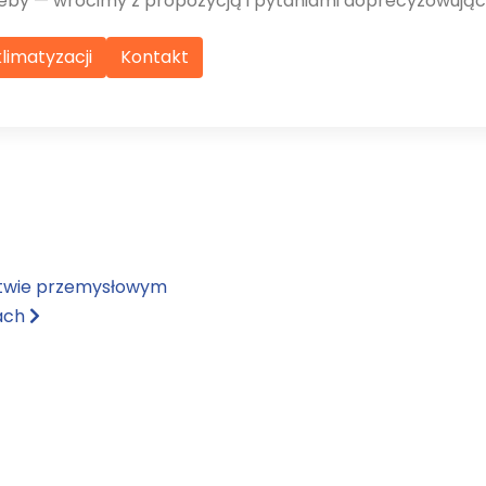
trzeby — wrócimy z propozycją i pytaniami doprecyzowując
limatyzacji
Kontakt
ctwie przemysłowym
iach