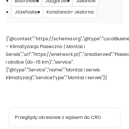
Bobrowiec
Jazgarzew
Julianów
Józefosław
Konstancin-Jeziorna
{"@context":"https://schema.org","@type":"LocalBusin
– Klimatyzacja Piaseczno | Montaż i
Serwis","url":"https://enetwork.pl/","areaServed":"Piase
i okolice (do ~15 km)","service":
{"@type":"Service","name":"Montaż i serwis
klimatyzacji","serviceType":"Montaż i serwis"}}
Przeglądy okresowe z wpisem do CRO