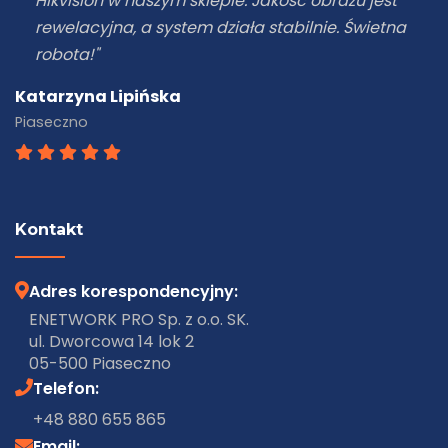
Hikvision w naszym sklepie. Jakość obrazu jest
rewelacyjna, a system działa stabilnie. Świetna
robota!"
Katarzyna Lipińska
Piaseczno
Kontakt
Adres korespondencyjny:
ENETWORK PRO Sp. z o.o. SK.
ul. Dworcowa 14 lok 2
05-500 Piaseczno
Telefon:
+48 880 655 865
Email: