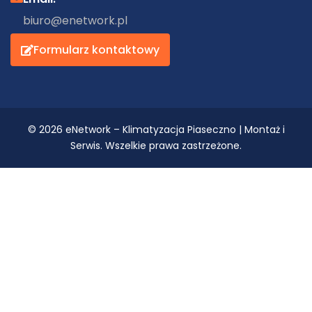
biuro@enetwork.pl
Formularz kontaktowy
© 2026 eNetwork – Klimatyzacja Piaseczno | Montaż i
Serwis. Wszelkie prawa zastrzeżone.