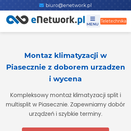
Skip
biuro@enetwork.pl
Wstępna wycena
to
content
Teletechnika
Montaz klimatyzacji w
Piasecznie z doborem urzadzen
i wycena
Kompleksowy montaż klimatyzacji split i
multisplit w Piasecznie. Zapewniamy dobór
urządzeń i szybkie terminy.